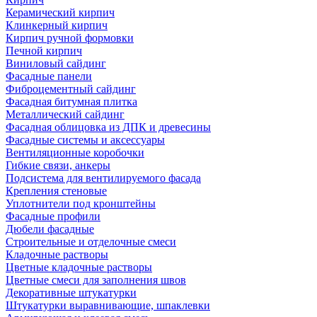
Керамический кирпич
Клинкерный кирпич
Кирпич ручной формовки
Печной кирпич
Виниловый сайдинг
Фасадные панели
Фиброцементный сайдинг
Фасадная битумная плитка
Металлический сайдинг
Фасадная облицовка из ДПК и древесины
Фасадные системы и аксессуары
Вентиляционные коробочки
Гибкие связи, анкеры
Подсистема для вентилируемого фасада
Крепления стеновые
Уплотнители под кронштейны
Фасадные профили
Дюбели фасадные
Строительные и отделочные смеси
Кладочные растворы
Цветные кладочные растворы
Цветные смеси для заполнения швов
Декоративные штукатурки
Штукатурки выравнивающие, шпаклевки