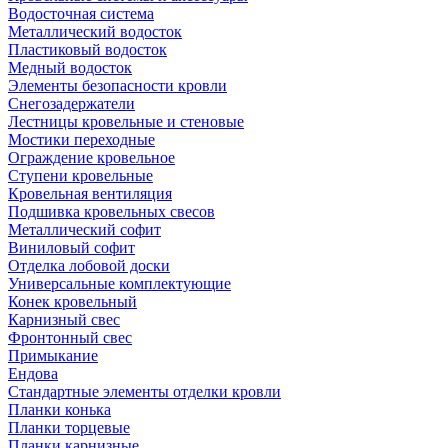
Водосточная система
Металлический водосток
Пластиковый водосток
Медный водосток
Элементы безопасности кровли
Снегозадержатели
Лестницы кровельные и стеновые
Мостики переходные
Ограждение кровельное
Ступени кровельные
Кровельная вентиляция
Подшивка кровельных свесов
Металлический софит
Виниловый софит
Отделка лобовой доски
Универсальные комплектующие
Конек кровельный
Карнизный свес
Фронтонный свес
Примыкание
Ендова
Стандартные элементы отделки кровли
Планки конька
Планки торцевые
Планки карнизные