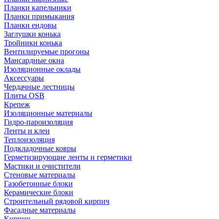
Планки капельники
Планки примыкания
Планки ендовы
Заглушки конька
Тройники конька
Вентилируемые прогоны
Мансардные окна
Изоляционные оклады
Аксессуары
Чердачные лестницы
Плиты OSB
Крепеж
Изоляционные материалы
Гидро-пароизоляция
Ленты и клеи
Теплоизоляция
Подкладочные ковры
Герметизирующие ленты и герметики
Мастики и очистители
Стеновые материалы
Газобетонные блоки
Керамические блоки
Строительный рядовой кирпич
Фасадные материалы
Кирпич