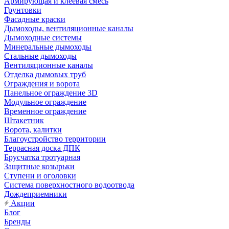
Армирующая и клеевая смесь
Грунтовки
Фасадные краски
Дымоходы, вентиляционные каналы
Дымоходные системы
Минеральные дымоходы
Стальные дымоходы
Вентиляционные каналы
Отделка дымовых труб
Ограждения и ворота
Панельное ограждение 3D
Модульное ограждение
Временное ограждение
Штакетник
Ворота, калитки
Благоустройство территории
Террасная доска ДПК
Брусчатка тротуарная
Защитные козырьки
Ступени и оголовки
Система поверхностного водоотвода
Дождеприемники
Акции
Блог
Бренды