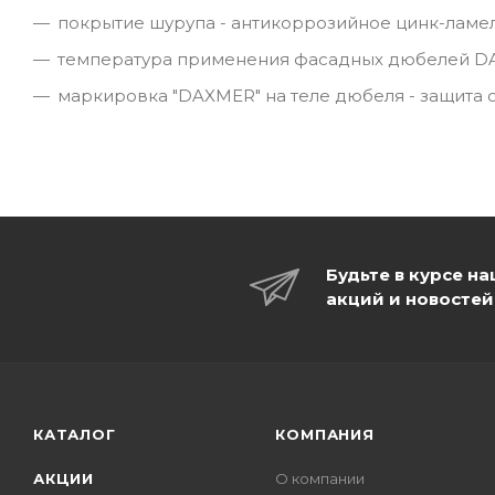
покрытие шурупа - антикоррозийное цинк-ламел
температура применения фасадных дюбелей DAX
маркировка "DAXMER" на теле дюбеля - защита 
Будьте в курсе н
акций и новостей
КАТАЛОГ
КОМПАНИЯ
АКЦИИ
О компании