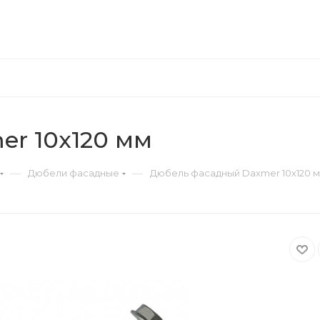
r 10х120 мм
—
—
Дюбели фасадные
Дюбель фасадный Daxmer 10х120 