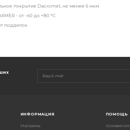
ьное покрытие Dacromet, не менее 6 мкм
MER - от -40 до +80 °C
от подделок
аших
ИНФОРМАЦИЯ
ПОМОЩЬ
Магазины
Условия оп