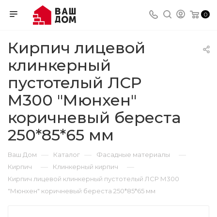
0
Кирпич лицевой
клинкерный
пустотелый ЛСР
М300 "Мюнхен"
коричневый береста
250*85*65 мм
—
—
—
Ваш Дом
Каталог
Фасадные материалы
—
—
Кирпич
Клинкерный кирпич
Кирпич лицевой клинкерный пустотелый ЛСР М300
"Мюнхен" коричневый береста 250*85*65 мм