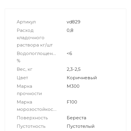
Артикул
vd829
Расход
0,8
кладочного
раствора кг/шт
Водопоглощение,
<6
%
Вес, кг
2,3-2,5
Цвет
Коричневый
Марка
М300
прочности
Марка
F100
морозостойкости
Поверхность
Береста
Пустотность
Пустотелый