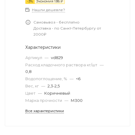
-
3
%
Экономия
1.86
₽
Нашли дешевле?
Самовывоз - бесплатно
Доставка - по Санкт-Петербургу от
2000₽
Характеристики
Артикул
—
vd829
Расход кладочного раствора кг/шт
—
0,8
Водопоглощение, %
—
<6
Вес, кг
—
2,3-2,5
Цвет
—
Коричневый
Марка прочности
—
М300
Все характеристики