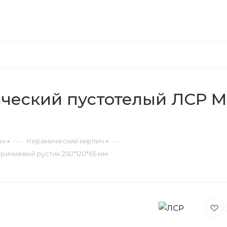
ческий пустотелый ЛСР М
—
—
ич
Керамический кирпич
ричневый рустик 250*120*65 мм