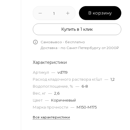
В корзину
Купить в 1 клик
Самовывоз - бесплатно
Доставка - по Санкт-Петербургу от 2000₽
Характеристики
Артикул
—
vd719
Расход кладочного раствора кг/шт
—
1,2
Водопоглощение, %
—
6-8
Вес, кг
—
2,6
Цвет
—
Коричневый
Марка прочности
—
М150-М175
Все характеристики