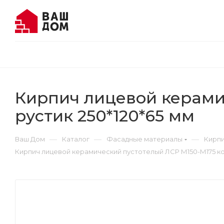
Кирпич лицевой керами
рустик 250*120*65 мм
—
—
—
Ваш Дом
Каталог
Фасадные материалы
Кирп
Кирпич лицевой керамический пустотелый ЛСР М150-М175 ко