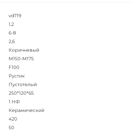
vd719
1,2
6-8
2,6
Коричневый
М150-М175
F100
Рустик
Пустотелый
250*120*65
1 НФ
Керамический
420
50