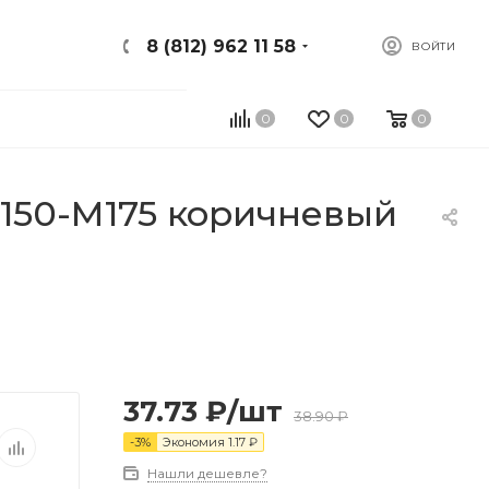
8 (812) 962 11 58
ВОЙТИ
0
0
0
150-М175 коричневый
37.73
₽
/шт
38.90
₽
-
3
%
Экономия
1.17
₽
Нашли дешевле?