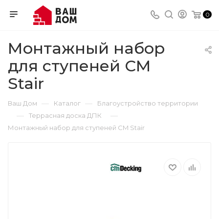
0
Монтажный набор
для ступеней CM
Stair
—
—
Ваш Дом
Каталог
Благоустройство территории
—
—
Террасная доска ДПК
Монтажный набор для ступеней CM Stair