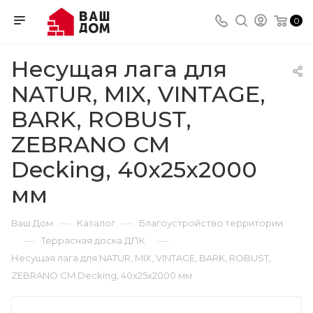
0
Несущая лага для
NATUR, MIX, VINTAGE,
BARK, ROBUST,
ZEBRANO CM
Decking, 40x25х2000
мм
—
—
Ваш Дом
Каталог
Благоустройство территории
—
—
Террасная доска ДПК
Несущая лага для NATUR, MIX, VINTAGE, BARK, ROBUST,
ZEBRANO CM Decking, 40x25х2000 мм